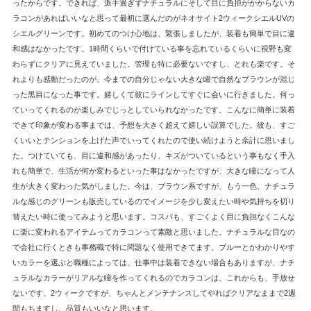
ったからです。できれば、派手過ぎずナチュラルにそして目に負担がかからないカ
ラコンがあればいいなと思って最初に選んだのがネオサイト2ウィークシエルUVの
シエルグリーンです。初めてのつけ心地は、緊張しましたが、装着も簡単で目に違
和感はなかったです。1時間くらいで付けている事を忘れているくらいに視野も変
わらずにクリアに見えていました。管理も特に必要ないですし、とれも楽です。そ
れよりも感動だったのが、今までの自分じゃない大きな瞳で自然なブラウンが混じ
った黒目になった事です。嬉しくて彼にラインしてすぐに会いに行きました。何っ
ていってくれるのか楽しみでじっとしていられなかったです。こんなに簡単に装着
できて印象が変わる事までは、予想を大きく超えて嬉しい誤算でした。彼も、すご
くいいとテンションを上げた声でいってくれたので使い続けようと余計に思いまし
た。つけていても、目に違和感があったり、キズがついているという事もなく手入
れも簡単で、生活が何か変わるといった事はなかったですが、大きな瞳になって人
生が大きく変わった気がしました。今は、ブラウン系ですが、もう一色、ナチュラ
ルな感じのグリーンも販売しているのでイメージを少し変えたい時や気持ちを切り
替えたい時に使ってみようと思います。コスパも、すごくよく目に負担なくこんな
に楽に変われるアイテムってカラコンって素敵と思いました。ナチュラルな目なの
で会社に行くときも事務職で特に問題なく使用できてます。ブルーとかわかりやす
いカラーを選ぶと職種によっては、仕事中は装着できない場合もありますが、ナチ
ュラルなカラーがリアルな瞳を作ってくれるのでカラコンは、これからも、手放せ
ないです。2ウィークですが、ちゃんとメンテナンスしてやればクリアなままで2週
間もちますし、品質もいいなと思います。