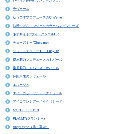
レヴィア(revia)ワンデーカラコン
ラヴェール
ゆうこすプロデュースのChu’sme
益若つばさエンジェルカラーバンビシリーズ
ネオサイト2ウィークシエルUV
チューズミー(Chu’s me)
ジル・スチュアート １dayUV
指原莉乃プロデュースのトパーズ
指原莉乃 トパーズ オパール
倖田來未のラヴェール
エルージュ
エバーカラーワンデーナチュラル
アイコフレシアーメイク（シード）
N’sCOLLECTION
FLANMY(フランミー)
Angel Eyes（藤井夏恋）