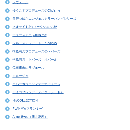
ラヴェール
ゆうこすプロデュースのChu’sme
益若つばさエンジェルカラーバンビシリーズ
ネオサイト2ウィークシエルUV
チューズミー(Chu’s me)
ジル・スチュアート １dayUV
指原莉乃プロデュースのトパーズ
指原莉乃 トパーズ オパール
倖田來未のラヴェール
エルージュ
エバーカラーワンデーナチュラル
アイコフレシアーメイク（シード）
N’sCOLLECTION
FLANMY(フランミー)
Angel Eyes（藤井夏恋）