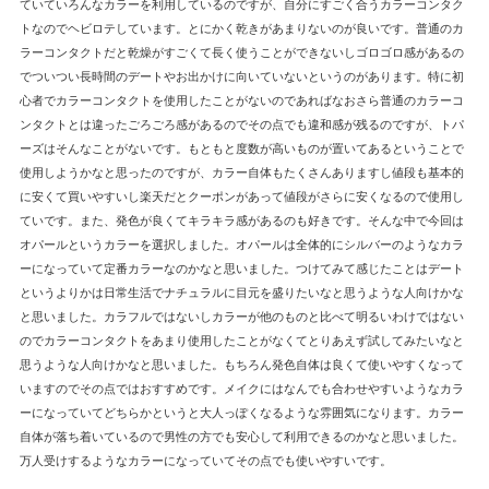
ていていろんなカラーを利用しているのですが、自分にすごく合うカラーコンタク
トなのでヘビロテしています。とにかく乾きがあまりないのが良いです。普通のカ
ラーコンタクトだと乾燥がすごくて長く使うことができないしゴロゴロ感があるの
でついつい長時間のデートやお出かけに向いていないというのがあります。特に初
心者でカラーコンタクトを使用したことがないのであればなおさら普通のカラーコ
ンタクトとは違ったごろごろ感があるのでその点でも違和感が残るのですが、トパ
ーズはそんなことがないです。もともと度数が高いものが置いてあるということで
使用しようかなと思ったのですが、カラー自体もたくさんありますし値段も基本的
に安くて買いやすいし楽天だとクーポンがあって値段がさらに安くなるので使用し
ていです。また、発色が良くてキラキラ感があるのも好きです。そんな中で今回は
オパールというカラーを選択しました。オパールは全体的にシルバーのようなカラ
ーになっていて定番カラーなのかなと思いました。つけてみて感じたことはデート
というよりかは日常生活でナチュラルに目元を盛りたいなと思うような人向けかな
と思いました。カラフルではないしカラーが他のものと比べて明るいわけではない
のでカラーコンタクトをあまり使用したことがなくてとりあえず試してみたいなと
思うような人向けかなと思いました。もちろん発色自体は良くて使いやすくなって
いますのでその点ではおすすめです。メイクにはなんでも合わせやすいようなカラ
ーになっていてどちらかというと大人っぽくなるような雰囲気になります。カラー
自体が落ち着いているので男性の方でも安心して利用できるのかなと思いました。
万人受けするようなカラーになっていてその点でも使いやすいです。